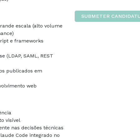
SUBMETER CANDIDAT
rande escala (alto volume
mance)
ript e frameworks
ise (LDAP, SAML, REST
os publicados em
nvolvimento web
ência
o visível
nte nas decisões técnicas
laude Code integrado no