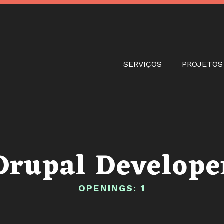
Passar
para
o
conteúdo
principal
Main navigati
SERVIÇOS
PROJETOS
Drupal Develope
OPENINGS: 1