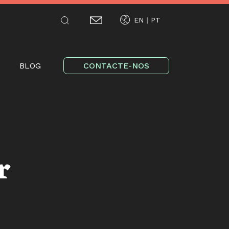
EN
PT
on
BLOG
CONTACTE-NOS
r