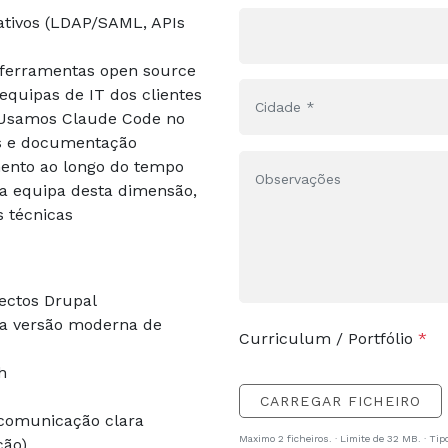
ativos (LDAP/SAML, APIs
 ferramentas open source
equipas de IT dos clientes
. Usamos Claude Code no
les e documentação
nto ao longo do tempo
ma equipa desta dimensão,
s técnicas
ectos Drupal
a versão moderna de
Curriculum / Portfólio
h
CARREGAR FICHEIRO
comunicação clara
Maximo 2 ficheiros. · Limite de 32 MB. · Tip
ção)