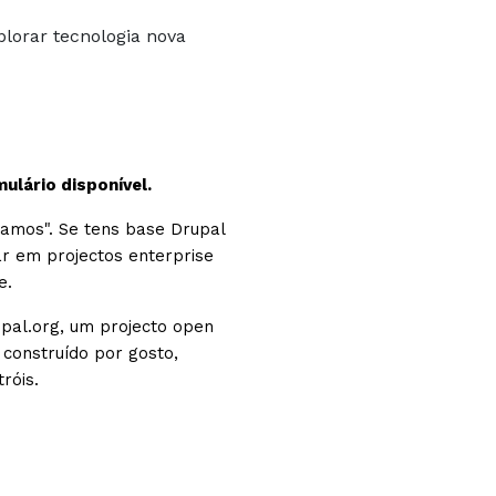
lorar tecnologia nova
ulário disponível.
zamos". Se tens base Drupal
har em projectos enterprise
e.
pal.org, um projecto open
 construído por gosto,
róis.