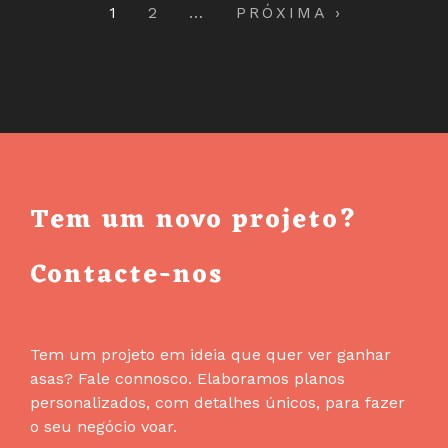
1
2
…
PRÓXIMA ›
Tem um novo projeto?
Contacte-nos
Tem um projeto em ideia que quer ver ganhar
asas? Fale connosco. Elaboramos planos
personalizados, com detalhes únicos, para fazer
o seu negócio voar.