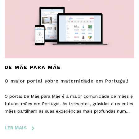
-
A
MELHOR
UNIVERSIDADE
PORTUGUESA
NO
RANKING
MUNDIAL.
DE MÃE PARA MÃE
O maior portal sobre maternidade em Portugal!
O portal De Mãe para Mãe é a maior comunidade de mães e
futuras mães em Portugal. As treinantes, grávidas e recentes
mães partilham as suas experiências mais profundas num
local onde encontram compreensão, alegria, amizade e
partilha; tudo relacionado com o ato de ser ou sonhar ser
LER MAIS
SOBRE
mãe.
DE