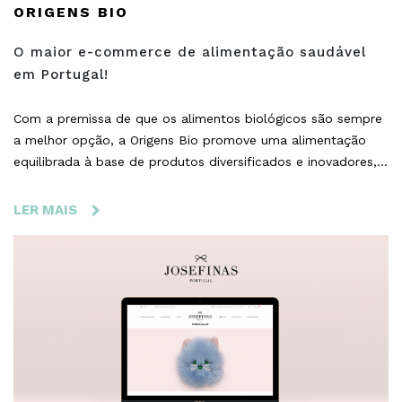
ORIGENS BIO
O maior e-commerce de alimentação saudável
em Portugal!
Com a premissa de que os alimentos biológicos são sempre
a melhor opção, a Origens Bio promove uma alimentação
equilibrada à base de produtos diversificados e inovadores,
cuja produção garante a sustentabilidade ambiental e a
preservação do planeta.
LER MAIS
SOBRE
ORIGENS
BIO
-
O
MAIOR
E-
COMMERCE
DE