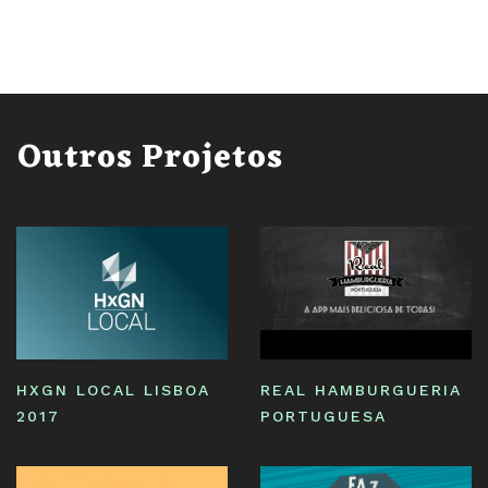
MÃE
PARA
MÃE
-
O
Outros Projetos
MAIOR
PORTAL
SOBRE
MATERNIDADE
EM
PORTUGAL!
HXGN LOCAL LISBOA
REAL HAMBURGUERIA
2017
PORTUGUESA