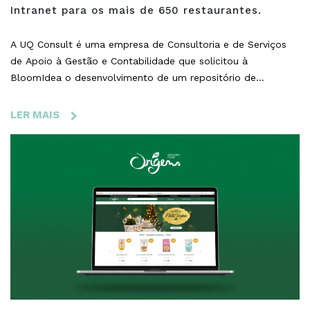
Intranet para os mais de 650 restaurantes.
A UQ Consult é uma empresa de Consultoria e de Serviços
de Apoio à Gestão e Contabilidade que solicitou à
BloomIdea o desenvolvimento de um repositório de
documentos para o portal Ibersol. Este projeto tinha como
objetivo manter organizada toda a informação relativa aos
LER MAIS
SOBRE
standards das empresas do grupo, como a Burger King, KFC,
GRUPO
ÒKilo, Pans & Company, Pizza Hut, entre outras, e dotá-las
IBERSOL
de novas ferramentas tecnológicas para lidar com as novas
-
exigências do mercado e da atualidade.
INTRANET
PARA
OS
MAIS
DE
650
RESTAURANTES.