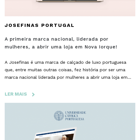
ALIMENTAÇÃO
SAUDÁVEL
EM
PORTUGAL!
JOSEFINAS PORTUGAL
A primeira marca nacional, liderada por
mulheres, a abrir uma loja em Nova Iorque!
A Josefinas é uma marca de calçado de luxo portuguesa
que, entre muitas outras coisas, fez história por ser uma
marca nacional liderada por mulheres a abrir uma loja em
Nova Iorque. É com muito orgulho que a BloomIdea
acompanha a marca desde o início, e em várias frentes –
LER MAIS
SOBRE
relações públicas, desenvolvimento de negócio e
JOSEFINAS
desenvolvimento digital.
PORTUGAL
-
A
PRIMEIRA
MARCA