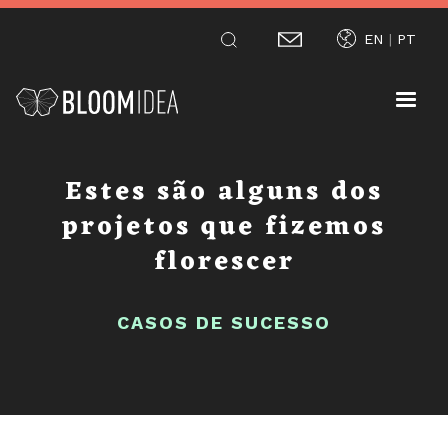
Passar
EN
PT
para
o
conteúdo
principal
Estes são alguns dos
projetos que fizemos
florescer
CASOS DE SUCESSO