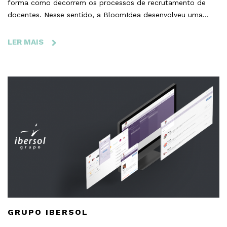
forma como decorrem os processos de recrutamento de
docentes. Nesse sentido, a BloomIdea desenvolveu uma
plataforma onde estão disponíveis as vagas do IPC e através
da qual os docentes se podem candidatar.
LER MAIS
SOBRE
INSTITUTO
POLITÉCNICO
DE
COIMBRA
-
A
PLATAFORMA
DE
RECRUTAMENTO
DO
IPC
GRUPO IBERSOL