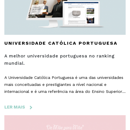
NACIONAL,
LIDERADA
POR
MULHERES,
A
ABRIR
UNIVERSIDADE CATÓLICA PORTUGUESA
UMA
LOJA
A melhor universidade portuguesa no ranking
EM
mundial.
NOVA
IORQUE!
A Universidade Católica Portuguesa é uma das universidades
mais conceituadas e prestigiantes a nível nacional e
internacional e é uma referência na área do Ensino Superior.
Com o objetivo de comemorar os seus 50 anos de
existência, a Universidade Católica Portuguesa solicitou à
LER MAIS
SOBRE
BloomIdea a criação de um novo website para assinalar esta
UNIVERSIDADE
data tão especial.
CATÓLICA
PORTUGUESA