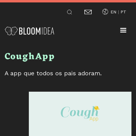
Passar
EN
PT
para
o
conteúdo
principal
CoughApp
A app que todos os pais adoram.