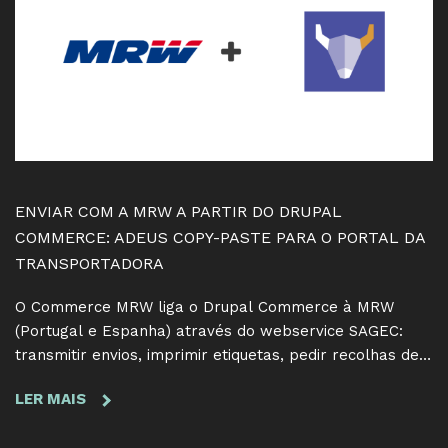
UM
ASSISTENTE
DE
AI
NO
EDITOR
QUE
NÃO
ESTRAGA
ENVIAR COM A MRW A PARTIR DO DRUPAL
OS
COMMERCE: ADEUS COPY-PASTE PARA O PORTAL DA
TEUS
TRANSPORTADORA
EMAILS
O Commerce MRW liga o Drupal Commerce à MRW
(Portugal e Espanha) através do webservice SAGEC:
transmitir envios, imprimir etiquetas, pedir recolhas de
devolução e seguir entregas sem sair da loja. Já
LER MAIS
SOBRE
disponível no drupal.org.
ENVIAR
COM