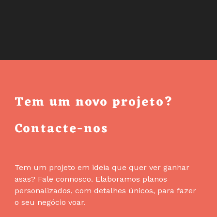
A
MRW
A
PARTIR
DO
DRUPAL
COMMERCE:
ADEUS
Tem um novo projeto?
COPY-
PASTE
Contacte-nos
PARA
O
PORTAL
DA
Tem um projeto em ideia que quer ver ganhar
TRANSPORTADORA
asas? Fale connosco. Elaboramos planos
personalizados, com detalhes únicos, para fazer
o seu negócio voar.