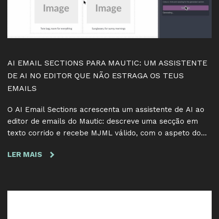
AI EMAIL SECTIONS PARA MAUTIC: UM ASSISTENTE
DE AI NO EDITOR QUE NÃO ESTRAGA OS TEUS
EMAILS
O AI Email Sections acrescenta um assistente de AI ao
editor de emails do Mautic: descreve uma secção em
texto corrido e recebe MJML válido, com o aspeto do
teu tema. Output validado, edições que preservam
LER MAIS
SOBRE
tokens, gratuito e GPL.
AI
EMAIL
SECTIONS
PARA
MAUTIC: