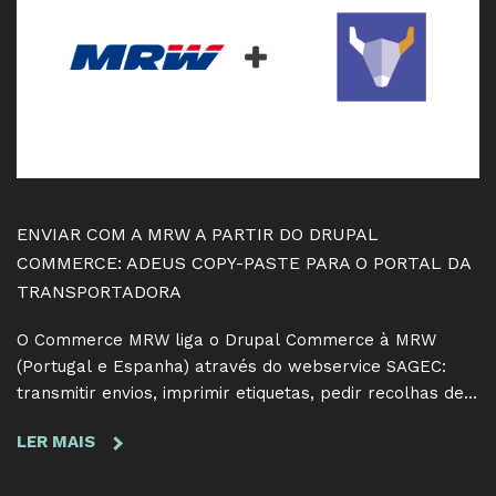
UM
ASSISTENTE
DE
AI
NO
EDITOR
QUE
NÃO
ESTRAGA
ENVIAR COM A MRW A PARTIR DO DRUPAL
OS
COMMERCE: ADEUS COPY-PASTE PARA O PORTAL DA
TEUS
TRANSPORTADORA
EMAILS
O Commerce MRW liga o Drupal Commerce à MRW
(Portugal e Espanha) através do webservice SAGEC:
transmitir envios, imprimir etiquetas, pedir recolhas de
devolução e seguir entregas sem sair da loja. Já
LER MAIS
SOBRE
disponível no drupal.org.
ENVIAR
COM