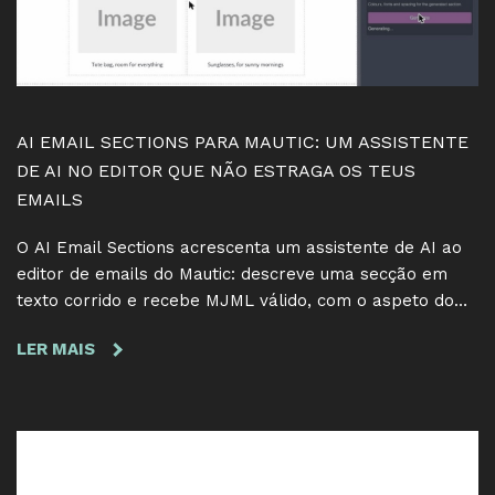
AI EMAIL SECTIONS PARA MAUTIC: UM ASSISTENTE
DE AI NO EDITOR QUE NÃO ESTRAGA OS TEUS
EMAILS
O AI Email Sections acrescenta um assistente de AI ao
editor de emails do Mautic: descreve uma secção em
texto corrido e recebe MJML válido, com o aspeto do
teu tema. Output validado, edições que preservam
LER MAIS
SOBRE
tokens, gratuito e GPL.
AI
EMAIL
SECTIONS
PARA
MAUTIC: