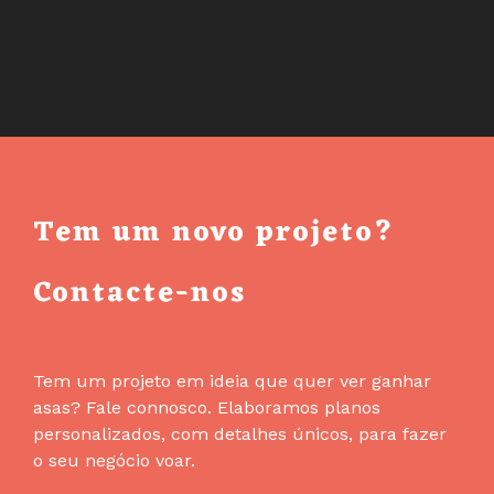
A
MRW
A
PARTIR
DO
DRUPAL
COMMERCE:
ADEUS
Tem um novo projeto?
COPY-
PASTE
Contacte-nos
PARA
O
PORTAL
DA
Tem um projeto em ideia que quer ver ganhar
TRANSPORTADORA
asas? Fale connosco. Elaboramos planos
personalizados, com detalhes únicos, para fazer
o seu negócio voar.