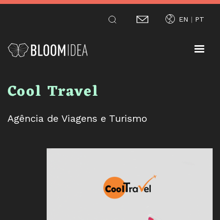
Passar
EN
PT
para
o
conteúdo
principal
Cool Travel
Agência de Viagens e Turismo