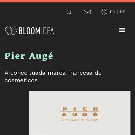
Passar
EN
PT
para
o
conteúdo
principal
Pier Augé
A conceituada marca francesa de
cosméticos