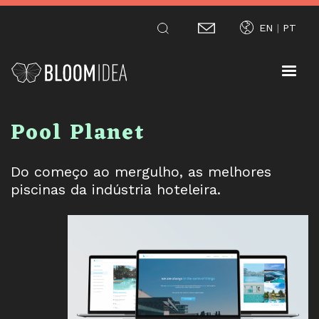
Passar
EN
PT
para
o
conteúdo
principal
Pool Planet
Do começo ao mergulho, as melhores
piscinas da indústria hoteleira.